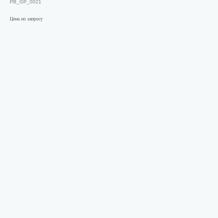
PB_GP_0021
Цена по запросу