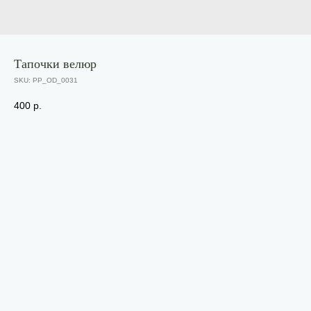
Тапочки велюр
SKU:
PP_OD_0031
400
р.